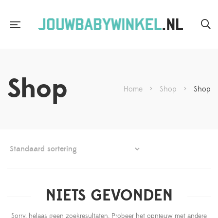
Shop
Home
>
Shop
>
Shop
NIETS GEVONDEN
Sorry, helaas geen zoekresultaten. Probeer het opnieuw met andere