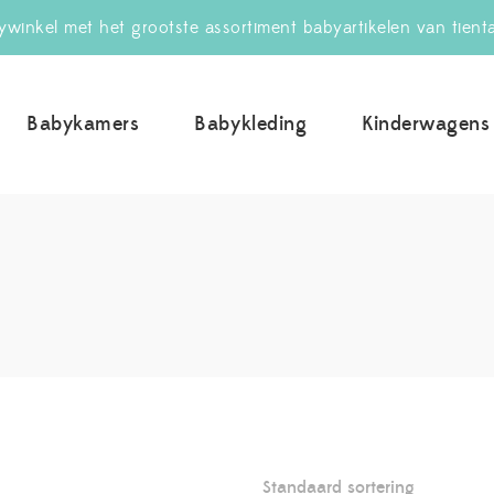
winkel met het grootste assortiment babyartikelen van tient
Babykamers
Babykleding
Kinderwagens
uwBabywinkel.nl