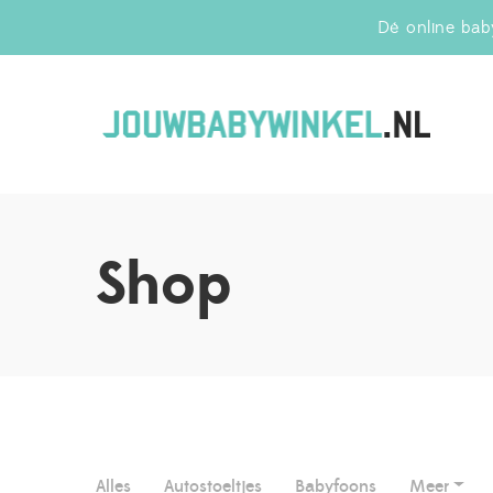
Dé online baby
Jo
Shop
Alles
Autostoeltjes
Babyfoons
Meer