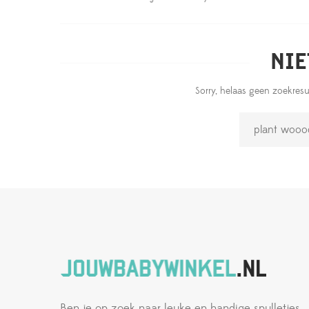
NIE
Sorry, helaas geen zoekres
Ben je op zoek naar leuke en handige spulletjes