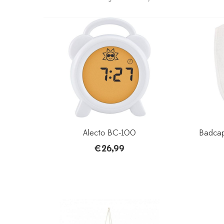
Alecto BC-100
Badcap
€
26,99