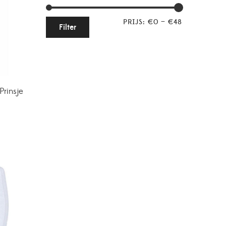
PRIJS:
€0
—
€48
Filter
Prinsje