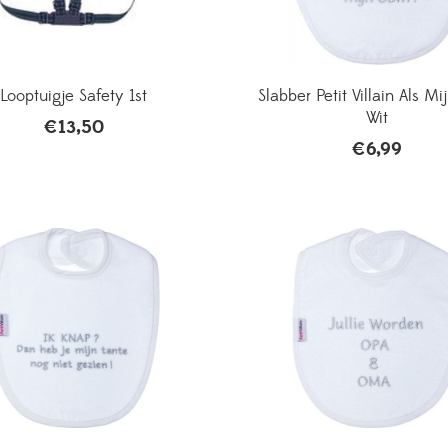
Looptuigje Safety 1st
Slabber Petit Villain Als M
Wit
€
13,50
€
6,99