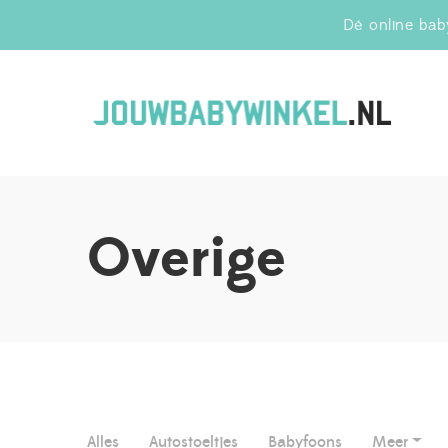
Dé online baby
Jo
Overige
Alles
Autostoeltjes
Babyfoons
Meer