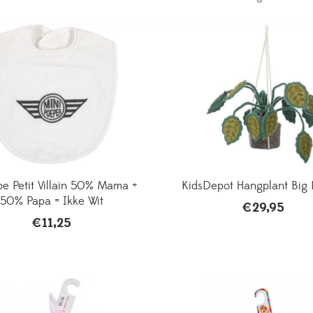
e Petit Villain 50% Mama +
KidsDepot Hangplant Big 
50% Papa = Ikke Wit
€
29,95
€
11,25