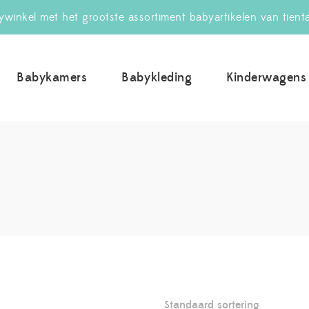
winkel met het grootste assortiment babyartikelen van tient
Babykamers
Babykleding
Kinderwagens
uwBabywinkel.nl