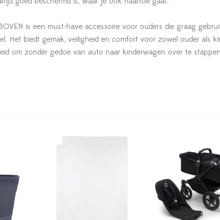
altijd goed beschermd is, waar je ook naartoe gaat.
BOVEN is een must-have accessoire voor ouders die graag gebru
. Het biedt gemak, veiligheid en comfort voor zowel ouder als k
ijheid om zonder gedoe van auto naar kinderwagen over te stappen