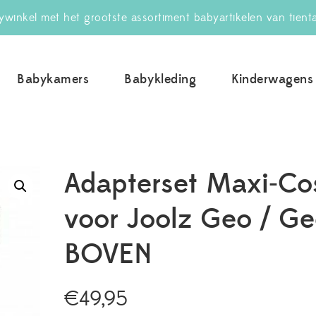
winkel met het grootste assortiment babyartikelen van tient
Babykamers
Babykleding
Kinderwagens
uwBabywinkel.nl
Adapterset Maxi-Co
voor Joolz Geo / G
BOVEN
€
49,95