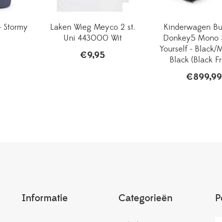
- Stormy
Laken Wieg Meyco 2 st.
Kinderwagen B
Uni 443000 Wit
Donkey5 Mono St
Yourself - Black/
€
9,95
Black (Black F
€
899,99
Informatie
Categorieën
P