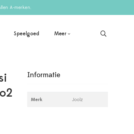
allen A-merken.
Meer
Speelgoed
si
Informatie
eo2
Merk
Joolz