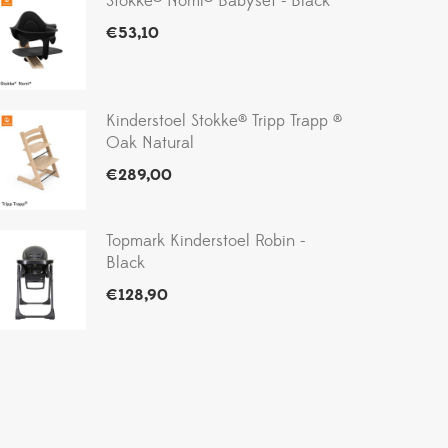
Stokke® Nomi® Babyset - Black
€
53,10
Kinderstoel Stokke® Tripp Trapp ®
Oak Natural
€
289,00
Topmark Kinderstoel Robin -
Black
€
128,90