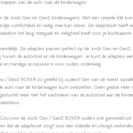
rstappen van de auto naar de kinderwagen.
or de Joolz Geo en Geo2 kinderwagens. Met een simpele klik kun
kindje comfortabel en veilig mee kan reizen. De adapterset heeft e
ardoor het lang meegaat en veiligheid biedt voor je kostbaarste 
vriendelijk. De adapters passen perfect op de Joolz Geo en Geo2
 tussen de autostoel en de kinderwagen. Je kunt de adapters ee
e en handige accessoire is voor ouders onderweg.
eo / Geo2 BOVEN zo geliefd bij ouders? Eén van de meest opvall
de auto naar de kinderwagen kunt overzetten. Geen gedoe meer 
n gestuntel meer met het vastmaken van de autostoel aan de kind
bleemloos.
i-Cosi voor de Joolz Geo / Geo2 BOVEN ouders ook gemoedsrust.
el en dat de adapterset zorgt voor een stabiele en stevige verbindi