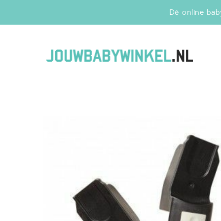
Dé online baby
Jo