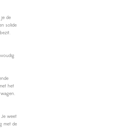
 je de
en solide
bezit.
nvoudig
ende
met het
erwagen.
 Je weet
ng met de