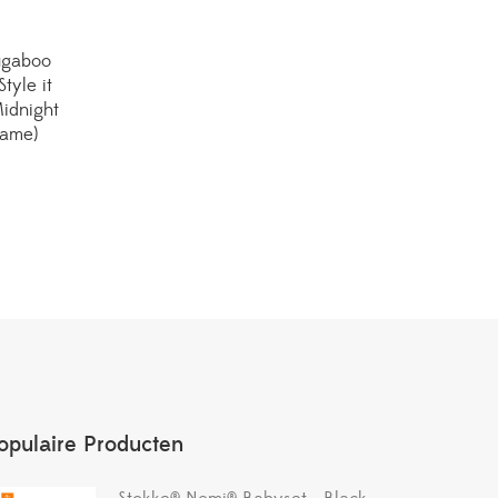
ugaboo
yle it
Midnight
rame)
opulaire Producten