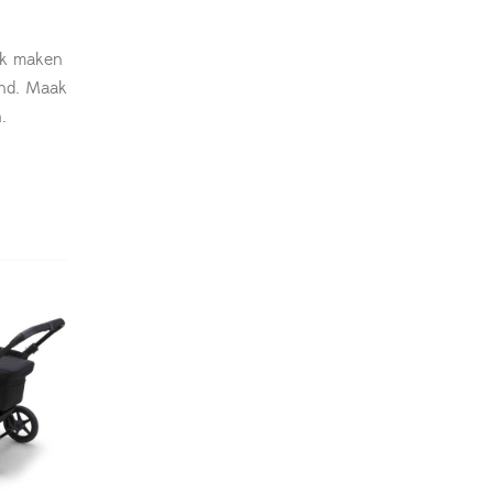
ik maken
ind. Maak
.