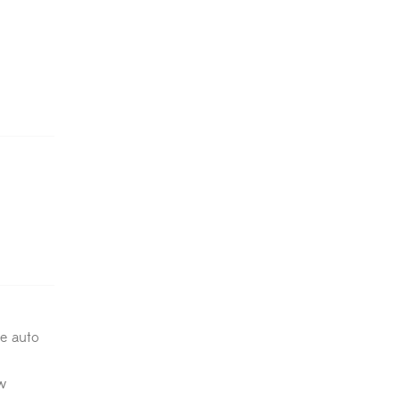
de auto
w