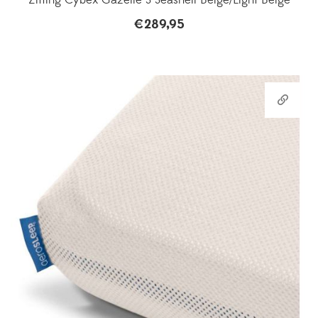
Zitting Cybex Gazelle S Seashell Beige/Light Beige
€
289,95