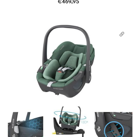
€
469,95