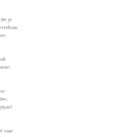
die je
rstelbaar,
 en
elk
neren
oor
den,
gepast
t naar