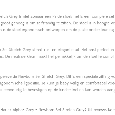
tch Grey is niet zomaar een kinderstoel; het is een complete set 
 groot genoeg is om zelfstandig te zitten. De stoel is in hoogte ve
dien is de stoel ergonomisch ontworpen om de juiste ondersteuning
t Stretch Grey straalt rust en elegantie uit. Het past perfect in 
jes. De neutrale kleur maakt het gemakkelijk om de stoel te combi
geleverde Newborn Set Stretch Grey. Dit is een speciale zitting v
gonomische ligpositie. Je kunt je baby veilig en comfortabel voe
 is eenvoudig te bevestigen op de kinderstoel en kan worden aan
 Hauck Alpha+ Grey + Newborn Set Stretch Grey? Uit reviews kom