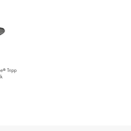
e® Tripp
ck