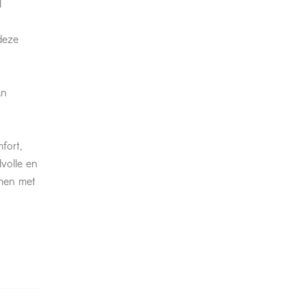
l
 deze
an
fort,
lvolle en
amen met