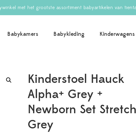
winkel met het grootste assortiment babyartikelen van tient
Babykamers
Babykleding
Kinderwagens
uwBabywinkel.nl
Kinderstoel Hauck
Alpha+ Grey +
Newborn Set Stretc
Grey