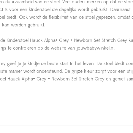
 en duurzaamheid van de stoel. Veel ouders merken op dat de stoe
t is voor een kinderstoel die dagelijks wordt gebruikt. Daarnaast
toel biedt. Ook wordt de flexibiliteit van de stoel geprezen, omdat
n kan worden gebruikt.
n de Kinderstoel Hauck Alpha+ Grey + Newborn Set Stretch Grey k
prijs te controleren op de website van jouwbabywinkel.nl.
geef je je kindje de beste start in het leven. De stoel biedt com
e juiste manier wordt ondersteund. De grijze kleur zorgt voor een stij
rstoel Hauck Alpha+ Grey + Newborn Set Stretch Grey en geniet s