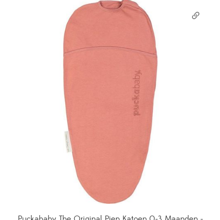
Puckababy The Original Piep Katoen 0-3 Maanden -