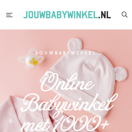
JOUWBABYWINKEL
Online
Babywinkel
met 1000+