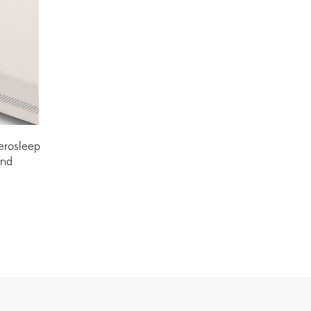
erosleep
nd