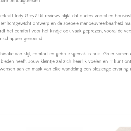
ndere benodigdheden.
raft Indy Grey? Uit reviews blijkt dat ouders vooral enthousiast
Het lichtgewicht ontwerp en de soepele manoeuvreerbaarheid ma
t het comfort voor het kindje ook vaak geprezen, vooral de vers
igenschappen genoemd.
inatie van stijl, comfort en gebruiksgemak in huis. Ga er samen 
ieden heeft. Jouw kleintje zal zich heerlijk voelen en jij kunt o
wensen aan en maak van elke wandeling een plezierige ervaring 