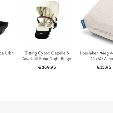
pa Urbn
Zitting Cybex Gazelle S
Hoeslaken Wieg A
Seashell Beige/Light Beige
40x80 Almo
€
289,95
€
13,95