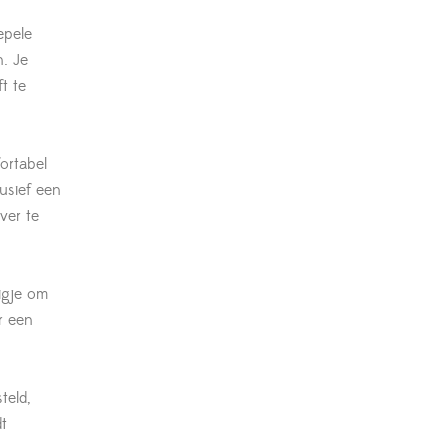
epele
. Je
t te
ortabel
lusief een
ver te
igje om
r een
teld,
t