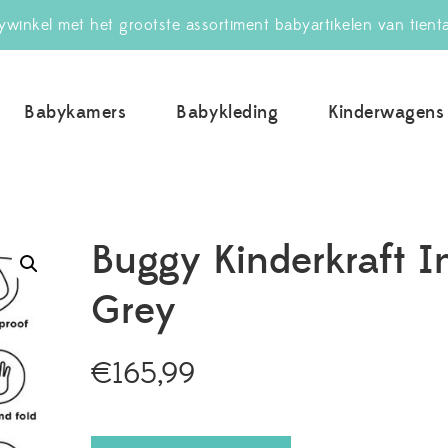
winkel met het grootste assortiment babyartikelen van tient
Babykamers
Babykleding
Kinderwagens
uwBabywinkel.nl
Buggy Kinderkraft I
Grey
€
165,99