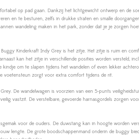
fortabel op pad gaan. Dankzij het lichtgewicht ontwerp en de so
ren en te besturen, zelfs in drukke straten en smalle doorgangen
annen wandeling maken in het park, zonder dat je je zorgen hoef
ggy Kinderkraft Indy Grey is het zitje. Het zitje is ruim en comf
naast kan het zitje in verschillende posities worden versteld, inc
 je kindje om te slapen tijdens het wandelen of even lekker achtero
e voetensteun zorgt voor extra comfort tijdens de rit.
dy Grey. De wandelwagen is voorzien van een 5-punts veiligheidstu
n veilig vastzit. De verstelbare, gevoerde harnasgordels zorgen voo
sgemak voor de ouders. De duwstang kan in hoogte worden vers
 jouw lengte. De grote boodschappenmand onderin de buggy bied