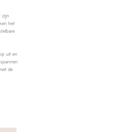
 zijn
ken het
telbare
op uit en
ntspannen
met de