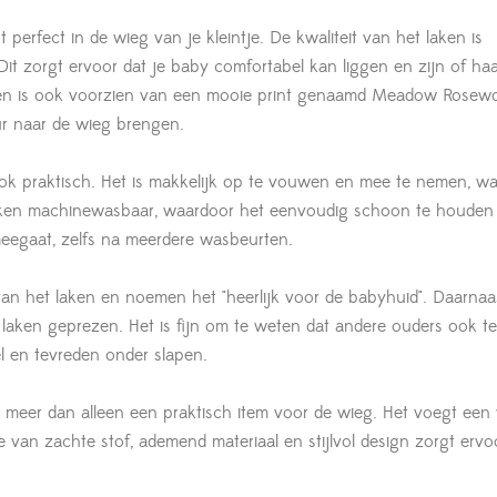
erfect in de wieg van je kleintje. De kwaliteit van het laken is
t zorgt ervoor dat je baby comfortabel kan liggen en zijn of haa
laken is ook voorzien van een mooie print genaamd Meadow Rosew
ur naar de wieg brengen.
ar ook praktisch. Het is makkelijk op te vouwen en mee te nemen, w
 laken machinewasbaar, waardoor het eenvoudig schoon te houden 
meegaat, zelfs na meerdere wasbeurten.
van het laken en noemen het "heerlijk voor de babyhuid". Daarnaa
aken geprezen. Het is fijn om te weten dat andere ouders ook t
l en tevreden onder slapen.
eer dan alleen een praktisch item voor de wieg. Het voegt een 
 van zachte stof, ademend materiaal en stijlvol design zorgt ervoo