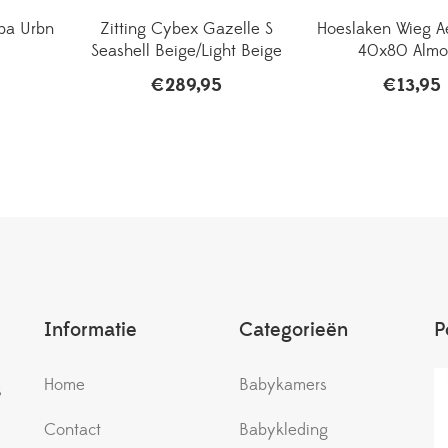
pa Urbn
Zitting Cybex Gazelle S
Hoeslaken Wieg A
Seashell Beige/Light Beige
40x80 Almo
€
289,95
€
13,95
Informatie
Categorieën
P
Home
Babykamers
s
Contact
Babykleding