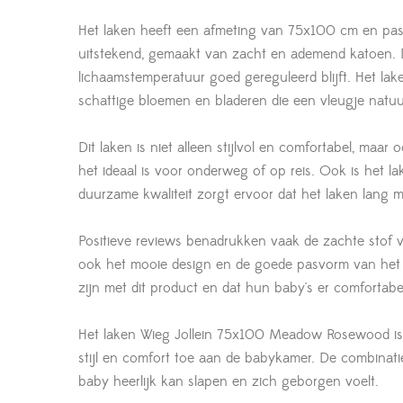
Het laken heeft een afmeting van 75x100 cm en past p
uitstekend, gemaakt van zacht en ademend katoen. Di
lichaamstemperatuur goed gereguleerd blijft. Het 
schattige bloemen en bladeren die een vleugje natu
Dit laken is niet alleen stijlvol en comfortabel, ma
het ideaal is voor onderweg of op reis. Ook is het
duurzame kwaliteit zorgt ervoor dat het laken lang 
Positieve reviews benadrukken vaak de zachte stof 
ook het mooie design en de goede pasvorm van het l
zijn met dit product en dat hun baby's er comfortabe
Het laken Wieg Jollein 75x100 Meadow Rosewood is m
stijl en comfort toe aan de babykamer. De combinatie
baby heerlijk kan slapen en zich geborgen voelt.