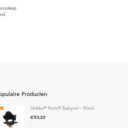
erosleep
nd
opulaire Producten
Stokke® Nomi® Babyset - Black
€
53,10