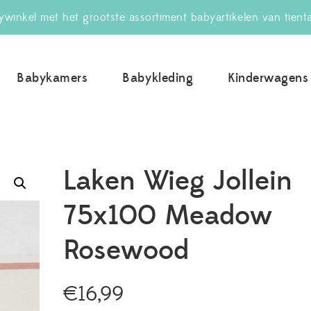
winkel met het grootste assortiment babyartikelen van tient
Babykamers
Babykleding
Kinderwagens
uwBabywinkel.nl
Laken Wieg Jollein
75x100 Meadow
Rosewood
€
16,99