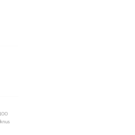
x100
 knus