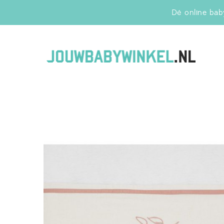
Dé online baby
Jo