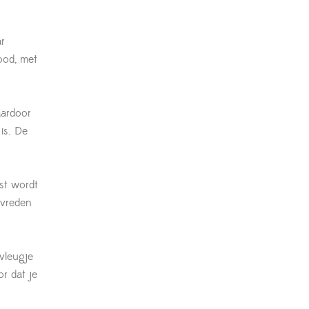
r
ood, met
aardoor
is. De
st wordt
evreden
vleugje
r dat je