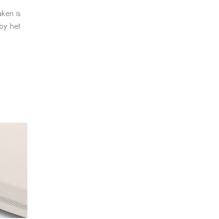
aken is
aby het