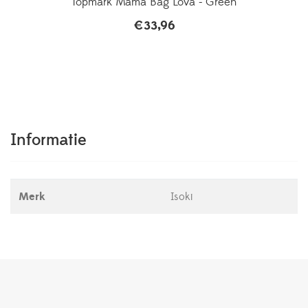
Topmark Mama Bag Lova - Green
€
33,96
Informatie
Merk
Isoki