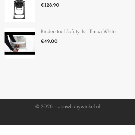
€
128,90
Kinderstoel Safety 1st. Timba White
€
49,00
© 2026 – Jouwbabywinkel.nl