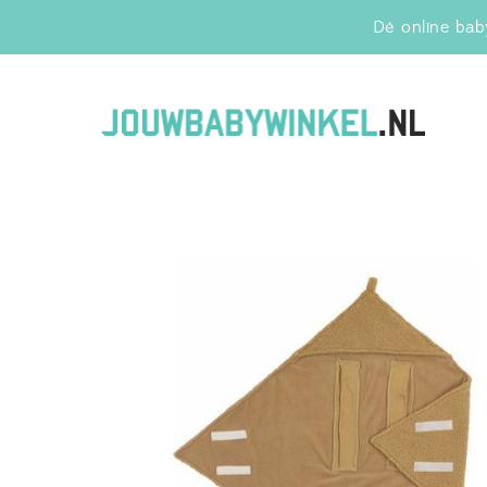
Dé online baby
Jo