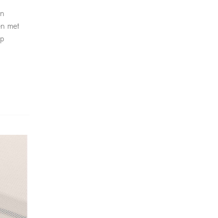
en
en met
op