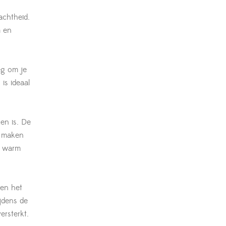
achtheid.
m en
eg om je
is ideaal
en is. De
e maken
g warm
 en het
jdens de
rsterkt.