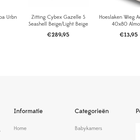
pa Urbn
Zitting Cybex Gazelle S
Hoeslaken Wieg A
Seashell Beige/Light Beige
40x80 Almo
€
289,95
€
13,95
Informatie
Categorieën
P
Home
Babykamers
s