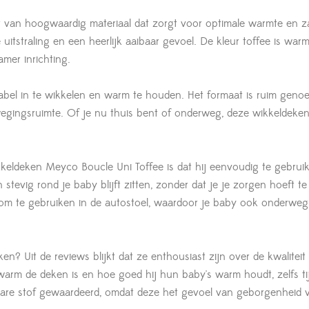
 van hoogwaardig materiaal dat zorgt voor optimale warmte en z
uitstraling en een heerlijk aaibaar gevoel. De kleur toffee is war
amer inrichting.
bel in te wikkelen en warm te houden. Het formaat is ruim geno
wegingsruimte. Of je nu thuis bent of onderweg, deze wikkeldeken 
eldeken Meyco Boucle Uni Toffee is dat hij eenvoudig te gebruik
 stevig rond je baby blijft zitten, zonder dat je je zorgen hoeft t
t om te gebruiken in de autostoel, waardoor je baby ook onderwe
 Uit de reviews blijkt dat ze enthousiast zijn over de kwaliteit
 warm de deken is en hoe goed hij hun baby's warm houdt, zelfs ti
re stof gewaardeerd, omdat deze het gevoel van geborgenheid ve