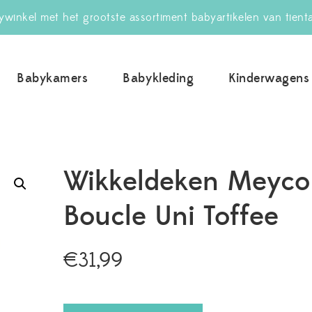
winkel met het grootste assortiment babyartikelen van tient
Babykamers
Babykleding
Kinderwagens
uwBabywinkel.nl
Wikkeldeken Meyco
Boucle Uni Toffee
€
31,99